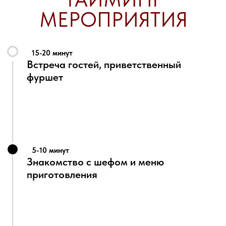
мяса. Откроете для себя простой, но идеальный
гарнир.
Сможете приготовить настоящий салат Нисуаз с
вкусным тунцом, обожженными овощами и
правильно сделанной заправкой.
Вам безумно понравится.
На наших кулинарных мк всегда большие порции,
чтобы накормить даже самых искушённых
гурманов.
Дегустация приготовленных блюд
Неограничено
КАЛЬКУЛЯТОР
Имя
Введите ваше имя