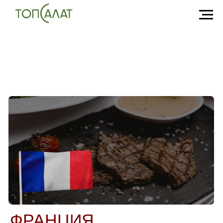
ФРАНЦИЯ
Медальоны из говяжьей вырезки, мятый
картофель, салат Нисуаз.
5000 руб/чел.
Меню
Тайминг
Калькулятор