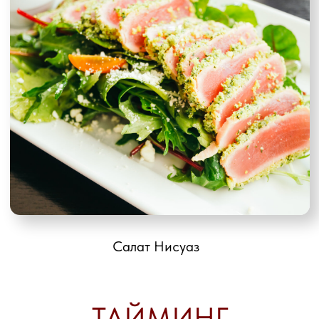
15-20 минут
Встреча гостей, приветственный
фуршет
5-10 минут
Знакомство с шефом и меню
приготовления
90 минут
Кулинарный мастер - класс
Под руководством шефа Ларичева Артёма
Этот кулинарный мастер-класс перенесёт Вас в
романтичную Францию. Вы узнаете секреты
мишленовских Шеф-поваров, научитесь
разбираться в видах говядины, в прожарках,
узнаете правила приготовления нежных кусочков