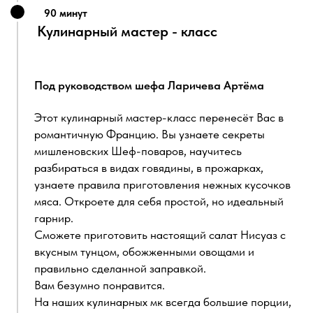
Телефон
Введите ваш номер телефона
+7
Email
Введите ваш Email
Выберите количество гостей
4
4
50
Дата
Выберите дату
Время